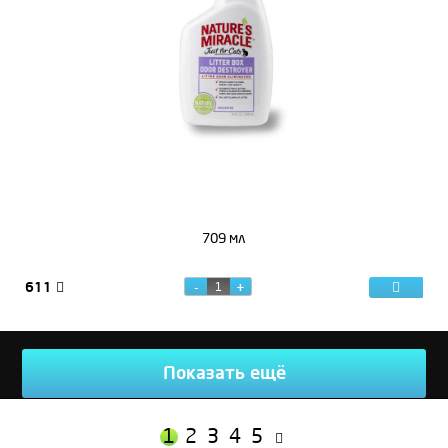
709 мл
611
Показать ещё
1
2
3
4
5