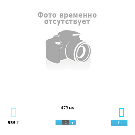
473 мл
335
57