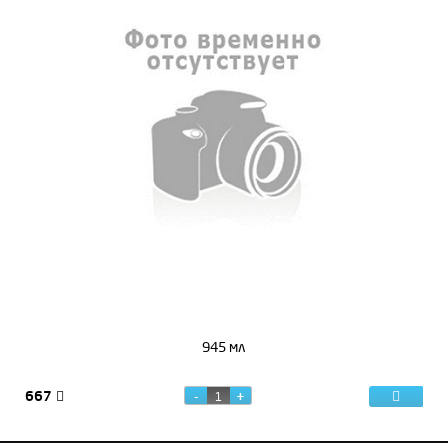
945 мл
667