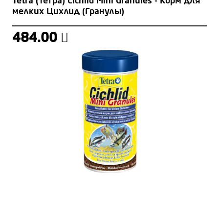
Tetra (Тетра) Cichlid Mini Granules - Корм для
мелких Цихлид (Гранулы)
484.00