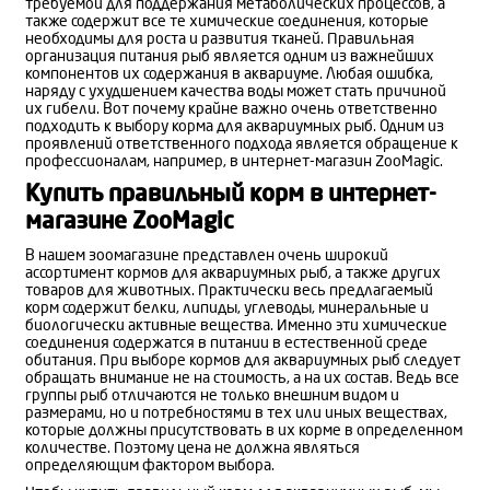
требуемой для поддержания метаболических процессов, а
также содержит все те химические соединения, которые
необходимы для роста и развития тканей. Правильная
организация питания рыб является одним из важнейших
компонентов их содержания в аквариуме. Любая ошибка,
наряду с ухудшением качества воды может стать причиной
их гибели. Вот почему крайне важно очень ответственно
подходить к выбору корма для аквариумных рыб. Одним из
проявлений ответственного подхода является обращение к
профессионалам, например, в интернет-магазин ZooMagic.
Купить правильный корм в интернет-
магазине ZooMagic
В нашем зоомагазине представлен очень широкий
ассортимент кормов для аквариумных рыб, а также других
товаров для животных. Практически весь предлагаемый
корм содержит белки, липиды, углеводы, минеральные и
биологически активные вещества. Именно эти химические
соединения содержатся в питании в естественной среде
обитания. При выборе кормов для аквариумных рыб следует
обращать внимание не на стоимость, а на их состав. Ведь все
группы рыб отличаются не только внешним видом и
размерами, но и потребностями в тех или иных веществах,
которые должны присутствовать в их корме в определенном
количестве. Поэтому цена не должна являться
определяющим фактором выбора.