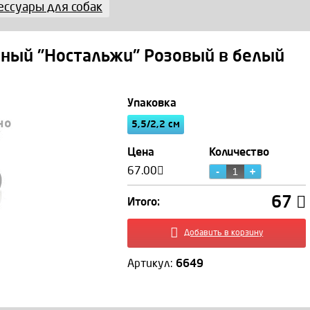
ессуары для собак
мный "Ностальжи" Розовый в белый
Мальцева Екатерин
Упаковка
5,5/2,2 см
Цена
Количество
67.00
67
Итого:
+7 (495) 966 12 28
Добавить в корзину
shop@zoomagic.ru
Артикул:
6649