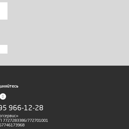
иняйтесь
95 966-12-28
ргсервис»
 7727283386/772701001
67746173968