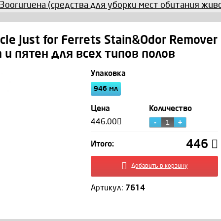
Зоогигиена (средства для уборки мест обитания жив
cle Just for Ferrets Stain&Odor Remover
 и пятен для всех типов полов
Упаковка
Мальцева Екатерин
946 мл
Цена
Количество
446.00
446
Итого:
Добавить в корзину
Артикул:
7614
+7 (495) 966 12 28
shop@zoomagic.ru