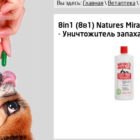
Вы здесь:
Главная
\
Ветаптека
\
8in1 (8в1) Natures Mira
- Уничтожитель запаха