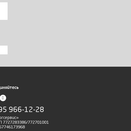
иняйтесь
95 966-12-28
ргсервис»
 7727283386/772701001
67746173968