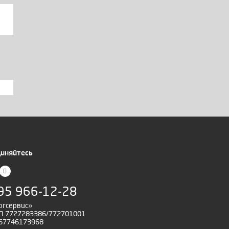
иняйтесь
95 966-12-28
ргсервис»
 7727283386/772701001
67746173968