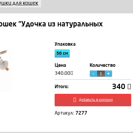
ушки для кошек
я кошек "Удочка из натуральных
Мальцева Екатерин
Упаковка
50 см
Цена
Количество
340.00
340
Итого:
+7 (495) 966 12 28
Добавить в корзину
shop@zoomagic.ru
Артикул:
7277