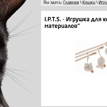
Вы здесь:
Главная
\
Кошки
\
Игр
I.P.T.S. - Игрушка дл
материалов"