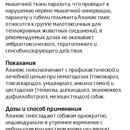
мышечной ткани паразита, что приводит к
нарушению нервно-мышечной иннервации,
параличу и гибели гельминта.Азинокс плюс
относится к группе малотоксичных для
теплокровных животных соединений, в
рекомендуемых дозах не оказывает
эмбриотоксического, тератогенного и
сенсибилизирующего действия.
Показания
Азинокс плюсназначают с профилактической и
лечебной целью при нематодозах (токсокароз,
токсаскаридоз, унцинариоз, анкилостомоз) и
цестодозах (тениозы, дипилидиоз, эхинококкоз,
дифиллоботриоз, мезоцестоидоз) собак.
Дозы и способ применения
Азинокс плюсзадают собакам однократно,
индивидуально в утреннее кормление с
небольшим количеством корма или вводят