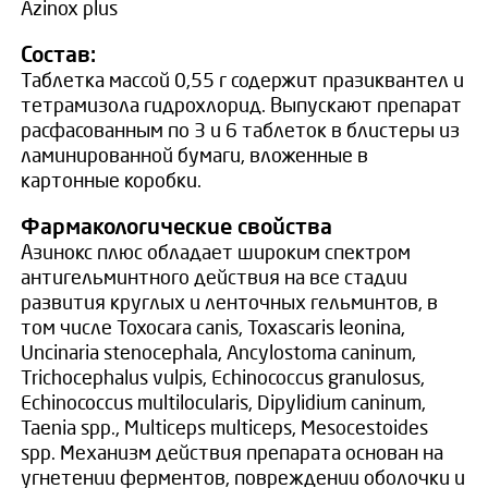
Azinox plus
Состав:
Таблетка массой 0,55 г содержит празиквантел и
тетрамизола гидрохлорид. Выпускают препарат
расфасованным по 3 и 6 таблеток в блистеры из
ламинированной бумаги, вложенные в
картонные коробки.
Фармакологические свойства
Азинокс плюс обладает широким спектром
антигельминтного действия на все стадии
развития круглых и ленточных гельминтов, в
том числе Toxocara canis, Toxascaris leonina,
Uncinaria stenocephala, Ancylostoma caninum,
Trichocephalus vulpis, Echinococcus granulosus,
Echinococcus multilocularis, Dipylidium caninum,
Taenia spp., Multiceps multiceps, Mesocestoides
spp. Механизм действия препарата основан на
угнетении ферментов, повреждении оболочки и